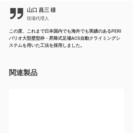
易です。外周足場、内周足場にも、同じく油圧式クライ
ミングシステムを採用。これにより、クレーンの型枠足
山口 昌三 様
場に関する作業を大幅に低減することが可能となり、す
現場代理人
べての型枠と足場のクライミング作業を一度に実行でき
る構造となっています。ここでは10mの主筋を先行配筋
この度、これまで日本国内でも海外でも実績のあるPERI
するために、コンクリート天端からさらに５m上に作業足
バリオ大型壁型枠・昇降式足場ACS自動クライミングシ
場を設置しています。さらに、コンクリート打設作業足
ステムを用いた工法を採用しました。
場、型枠設置・脱型作業足場、クライミング作業足場、
仕上げ作業足場も備えています。
関連製品