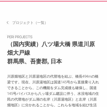
実績（写真）
現場でのニーズなど
プロジェクト（一覧）
お客様の声
PERI PROJECTS
関連製品
（国内実績）八ツ場大橋 県道川原
畑大戸線
お問い合わせ
群馬県、吾妻郡, 日本
場所
川原畑地区と川原湯地区の代替地を結ぶ、橋長494mの橋
梁です。現在、川原湯地区は国道145号から直接乗り入れ
できることから、この機能をダム完成後も確保し、国道
145号バイパスから八ッ場ダム建設に伴う、水没地域の住
民の代替地がダム湖の右岸（川原湯地区）と左岸（川原
畑地区）に分かれることから、これらを地域を結び生活