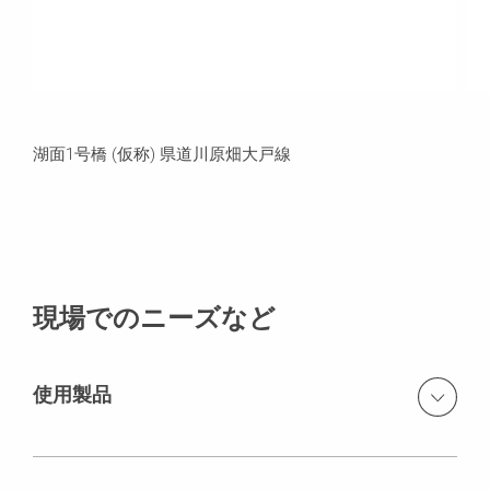
湖面1号橋 (仮称) 県道川原畑大戸線
現場でのニーズなど
使用製品
ACS Self-Climbing System（ACS セルフクライミングシ
ステム）