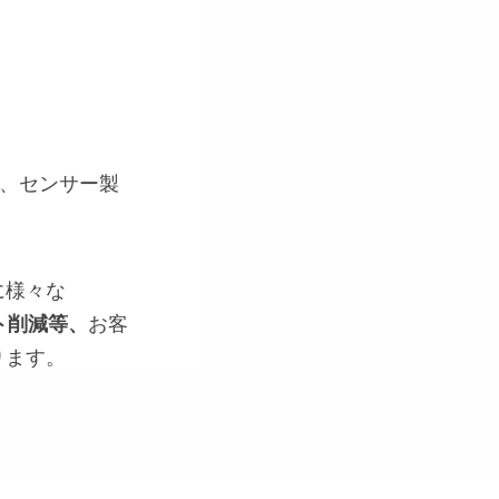
、センサー製
に様々な
ト削減等、
お客
ります。