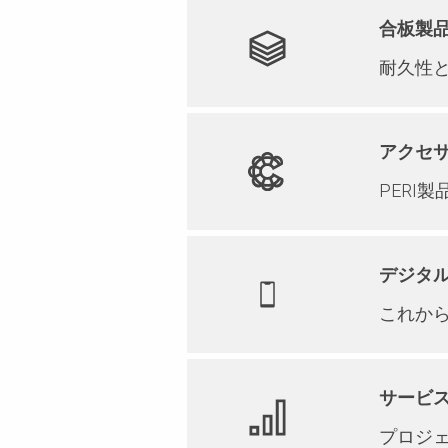
合板製品（P
耐久性
アクセサリ
PERI
デジタル製
これか
サービス（
プロジ