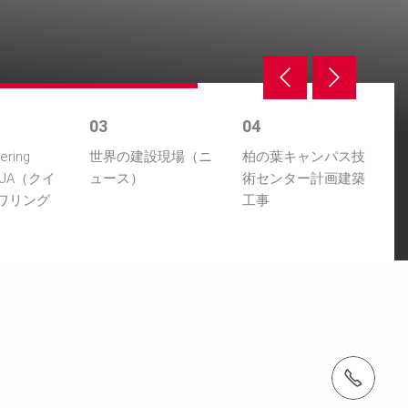
03
04
ering
世界の建設現場（ニ
柏の葉キャンパス技
 UJA（クイ
ュース）
術センター計画建築
ワリング
工事
）
電話： 03-5642-6100