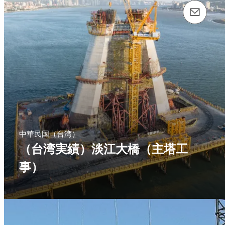
email（メール）： info@perijapan.jp
中華民国（台湾）
（台湾実績）淡江大橋（主塔工
事）