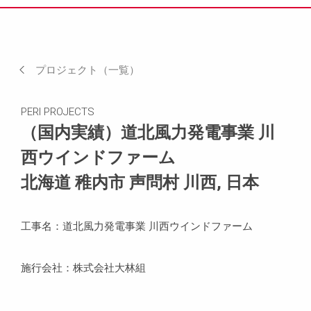
実績（写真）
現場でのニーズなど
プロジェクト（一覧）
関連製品
PERI PROJECTS
お問い合わせ
（国内実績）道北⾵⼒発電事業 川
⻄ウインドファーム
場所
北海道 稚内市 声問村 川西, 日本
工事名：道北⾵⼒発電事業 川⻄ウインドファーム
施行会社：株式会社大林組