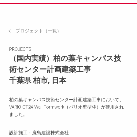
実績（写真）
現場でのニーズなど
プロジェクト（一覧）
お客様の声
PROJECTS
関連製品
（国内実績）柏の葉キャンパス技
術センター計画建築工事
お問い合わせ
千葉県 柏市, 日本
場所
柏の葉キャンパス技術センター計画建築工事において、
VARIO GT24 Wall Formwork（バリオ壁型枠）が使用され
ました。
設計施工：鹿島建設株式会社