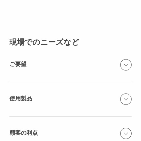
現場でのニーズなど
ご要望
免振擁壁を施工する為のノンセパ型枠
使用製品
工期短縮
PERI GT24 Girder（型枠用ビーム材）
顧客の利点
VARIO GT24 Wall Formwork（バリオ壁型枠）