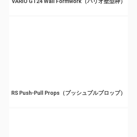
をした。（アンカー長がコンクリートの被り厚さ内で納
VARIO GT24 Wall Formwork（バリオ壁型枠）
まるのが理想です。）
RS Push-Pull Props（プッシュプルプロップ）