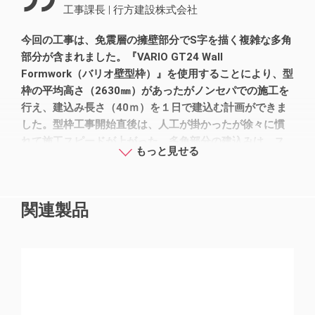
工事課長
|
行方建設株式会社
今回の工事は、免震層の擁壁部分でS字を描く複雑な多角
部分が含まれました。『VARIO GT24 Wall
Formwork（バリオ壁型枠）』を使用することにより、型
枠の平均高さ（2630㎜）があったがノンセパでの施工を
行え、建込み長さ（40ｍ）を１日で建込む計画ができま
した。型枠工事開始直後は、人工が掛かったが徐々に慣
れて施工スピードが上がった。多角部分の建込みは、ス
もっと見せる
ムーズに行うことが出来、工程を短縮につながりまし
た。
関連製品
型枠用合板である『PERI Birch（ペリー バーチ）』は、
厚さ（18㎜）と厚くまた大変丈夫で剝離剤を塗布する事
で何度も転用することが可能です。またVARIO型枠の組
立作業においても、ペリージャパンから施工指導員の方
が来て指導してくれるので現場での組立も速やかに実施
することができました。（20枚を１日で組立てられ
た。）組立方法は、「金物」や「ビス止め」だけなので