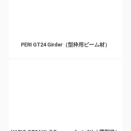
技能実習生でも率先して組み立てることが可能で、多角
部分が想像以上に上手く出来た。また、多角部分の建込
み作業も直線の擁壁と同じスピードで建込めました。
一方で、今回は現場での組立だったので、後に使用する
ことを考え１枚（1200㎜幅）のVARIO型枠を２枚ジョイ
PERI GT24 Girder（型枠用ビーム材）
ント（2400㎜幅）の大判にして建込みを行ったが、次の
（2400㎜幅）を建込む際に継手金物を先に取付けている
為、一度敷桟に乗せて横に押し込まなければジョイント
出来なかった。この点については、継手金物の長さが短
いものがあれば２枚ジョイントしたVARIO型枠でも容易
に建込みが出来ると思います。調整用のフィラーの幅が
（150㎜）なので（600㎜幅）や（450㎜幅）の物もある
と施工スピードがもっと上がると思われる。免振下部基
礎がある部分は、１枚ずつ建込みを行えば良かった。
（プッシュプルプロップが建込む際に鋼材に当たりプッ
シュプルプロップを外す場面があった）固定用のアンカ
ーボルト長さが長く、耐圧配筋に当たり何度も打ち替え