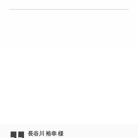
複雑な形状やS字を描く複雑な多角部分の施工を実現
RS Push-Pull Props（プッシュ・プル・プロップ）
同時に高い転用性及び歩掛りを実現
PERI Birch（ペリー バーチ）
工期短縮を実現
長谷川 裕幸 様