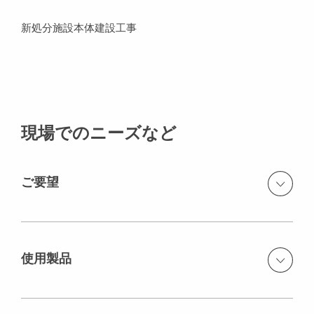
新処分施設本体建設工事
現場でのニーズなど
ご要望
当初の計画より工期が大幅に短くなり、更に冬季施工も
余儀なくされることから、工程短縮化、省力化を約束す
る当社システム型枠を御使用頂く運びとなりました。昨
使用製品
年の震災で大量に発生した瓦礫などをいち早く処理する
ため、新処理施設の一径間が完成次第、直ぐに施設の稼
CB Climbing Formwork（CB クライミング作業足場システ
働開始となります。当社では高さ16mの連続した壁を施
ム）