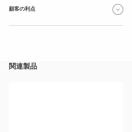
工するために、VARIO / バリオ大型壁型枠を供給しており
顧客の利点
ます。VARIO / バリオ大型壁型枠は、作業効率を上げる大
型壁型枠システムです。曲げ強度の高いPERIトラスビー
PERI GT24 Girder（型枠用ビーム材）
ムGT24とそれに適合するスチールウェールを使用するこ
青森県 八戸市に大規模な新処分施設の建設（復興事業）
とで、型枠パネルを最適化するセパレーターを少量化し
の実現。
VARIO GT24 Wall Formwork（バリオ壁型枠）
ます。結果、建込み作業のスピードが上がります。壁の
第2リフト目にはCB240クライミング作業足場にて鉄筋作
壁型枠VARIO / バリオを用いて、是非とも被災地での新処
業を行ない、第2打設には第１打設で使用した壁型枠を
PERI Birch（ペリー バーチ）
分施設の施工を成功させ、被災地に貢献したいと心より
CB240クラミング作業足場に取付け、施工します。従来、
願っております。瓦礫処理の問題は震災以降、日に日に
関連製品
足場と型枠を別々に準備・施工しますが、この作業足場
大きな問題となり、特に東北各地では今後の大きな課題
は型枠と足場が一体化しています。広い作業スペースが
となっております。この現場を成功に導き、各地域の新
確保できるため、建入れ・型枠作業も容易に行なうこと
処理施設、他復興事業でも微力ながら当社の省力化工法
ができ、クレーンにて行なう足場のせり上げは時間短縮
システムで工程短縮化や労務費低減などの協力をさせて
につながり、最終的には工程短縮化、省力化を実現しま
頂き、復興事業に少しでも携われればと社員一同願って
す。
やみません。