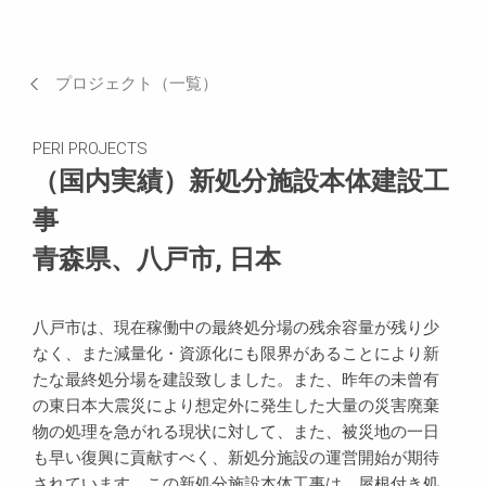
実績（写真）
現場でのニーズなど
プロジェクト（一覧）
関連製品
PERI PROJECTS
お問い合わせ
（国内実績）新処分施設本体建設工
事
場所
青森県、八戸市, 日本
八戸市は、現在稼働中の最終処分場の残余容量が残り少
なく、また減量化・資源化にも限界があることにより新
たな最終処分場を建設致しました。また、昨年の未曾有
の東日本大震災により想定外に発生した大量の災害廃棄
物の処理を急がれる現状に対して、また、被災地の一日
も早い復興に貢献すべく、新処分施設の運営開始が期待
されています。この新処分施設本体工事は、屋根付き処