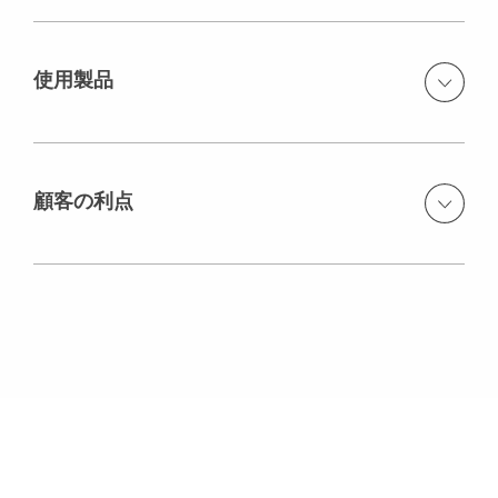
今回の主塔は、水面上200mの高さとなる。計画では、主
塔を53リフトに分けてコンクリートを打設するが、各リ
フト毎に主塔の形状が複雑に変化する。この複雑な変化
使用製品
に柔軟に対応できるシステム型枠を要望。
SCS Climbing System（SCS クライミングシステム）
顧客の利点
ACS Self-Climbing System（ACS セルフクライミングシ
ステム）
この複雑な形状変化と転用を実現する為にペリーシステ
ム（SCS＋VARIO）および弊社の技術提案が高く評価され
PERI GT24 Girder（型枠用ビーム材）
ています。また、30~49リフトにおきましては、高所での
作業を迅速に実施する為、ペリークライミングシステム
VARIO GT24 Wall Formwork（バリオ壁型枠）
（ACS＋VARIO）が使用されます。
型枠製造サービス（カスタム櫛型枠）