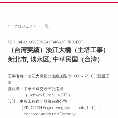
実績（写真）
YouTube Channel（動画）
プロジェクト（一覧）
現場でのニーズなど
PERI JAPAN ORVERSEA (TAIWAN) PROJECT
お客様の声
（台湾実績）淡江大橋（主塔工事）
新北市, 淡水区, 中華民国（台湾）
関連製品
お問い合わせ
工事名称：淡江大橋及び連絡道路5K+000～7K+035新設工
事
場所
発注者：中華民國交通部公路局
（Highway Bureau, MOTC）
設計：中興工程顧問股份有限公司
（SINOTECH Engineering Consultants, Ltd.）／
Leonhardt Andrä und Partner／