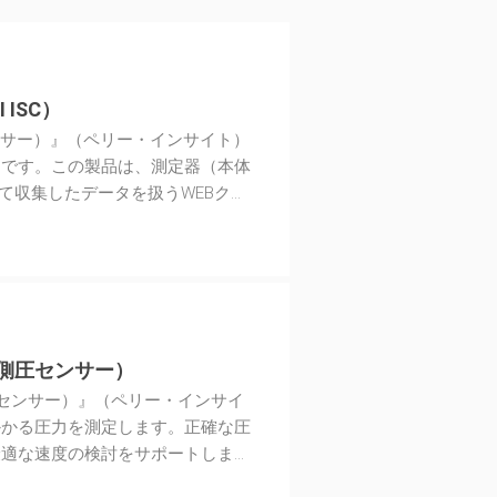
RI ISC）
sor（充填センサー）』（ペリー・インサイト）
品です。この製品は、測定器（本体
して収集したデータを扱うWEBクラ
この製品は、高流動コンクリートの
nsor（側圧センサー）
nsor（側圧センサー）』（ペリー・インサイ
かかる圧力を測定します。正確な圧
最適な速度の検討をサポートしま