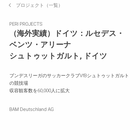
プロジェクト（一覧）
関連製品
PERI PROJECTS
お問い合わせ
（海外実績）ドイツ：ルセデス・
ベンツ・アリーナ
場所
シュトゥットガルト, ドイツ
ブンデスリーガのサッカークラブVfBシュトゥットガルト
の競技場
収容観客数を60,000人に拡大
BAM Deutschland AG