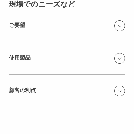
現場でのニーズなど
ご要望
ブンデスリーガ試合開催期間中の改築を実現。
使用製品
高品質打ち放しコンクリートを要求。
PERI VARIO GT 24 柱および壁型枠
顧客の利点
プレキャストコンクリートさながらの外観に仕上がりま
した。