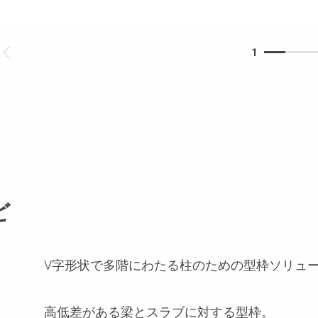
1
ど
V字形状で多階にわたる柱のための型枠ソリュ
高低差がある梁とスラブに対する型枠。