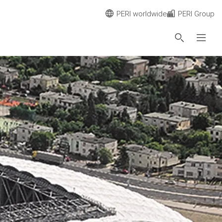
PERI worldwide
PERI Group