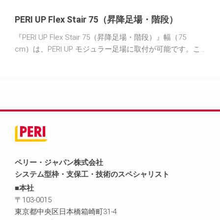
PERI UP Flex Stair 75（昇降足場・階段）
『PERI UP Flex Stair 75（昇降足場・階段）』幅（75
cm）は、PERI UP モジュラー足場に取付が可能です。こ
れにより、交互の階段ユニットまたは同じ方向の階段ユ
ニットを備えた、最大（100m）の高さの 4 脚の階段塔が
実現します。PERI UP Flex Stair 75 は、許容荷重（2.00
kN/m²）に耐えられるように設計されており、作業エリア
や建設現場へのアクセスとして機能します。
ペリー・ジャパン株式会社
システム型枠・支保工・技術のスペシャリスト
■本社
〒103-0015
東京都中央区日本橋箱崎町31-4