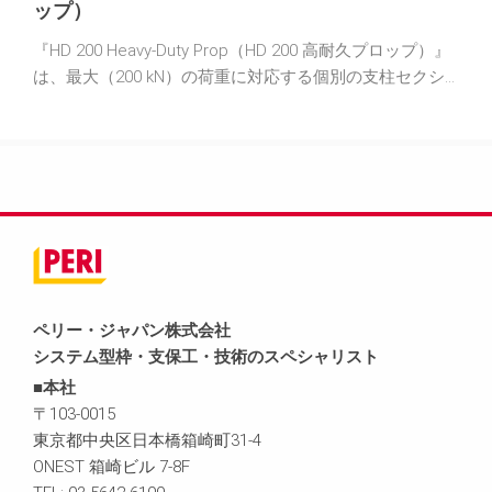
ップ）
『HD 200 Heavy-Duty Prop（HD 200 高耐久プロップ）』
は、最大（200 kN）の荷重に対応する個別の支柱セクシ
ョンで構成されるソリューションです。取り扱いが簡単
なので、迅速な組み立てが可能です。この支柱は、構造
改修から橋の建設まで、非常に柔軟に使用できます。応
用範囲を広げるために、個々の支柱を接続してメインビ
ーム領域を形成できます。
ペリー・ジャパン株式会社
システム型枠・支保工・技術のスペシャリスト
■本社
〒103-0015
東京都中央区日本橋箱崎町31-4
ONEST 箱崎ビル 7-8F