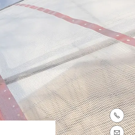
電話： 03-5642-6100
email（メール）： info@perijapan.jp