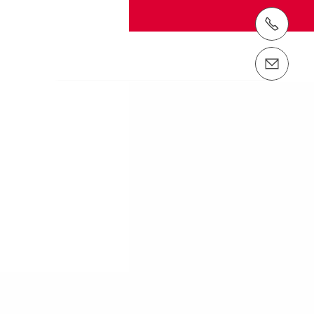
電話： 03-5642-6100
email（メール）： info@perijapan.jp